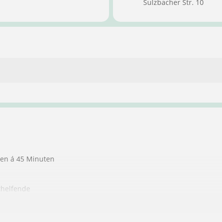
Sulzbacher Str. 10
ten á 45 Minuten
thelfende
ndere Personen