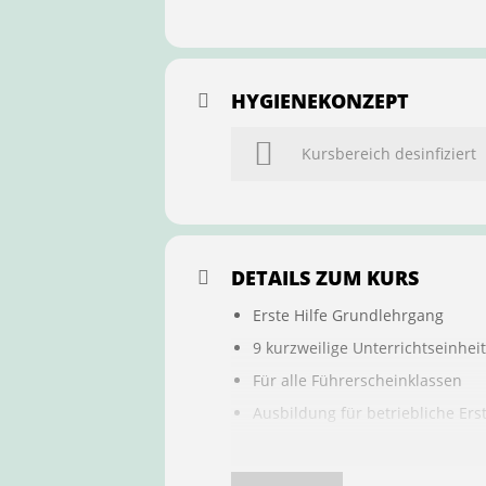
HYGIENEKONZEPT
Kursbereich desinfiziert
DETAILS ZUM KURS
Erste Hilfe Grundlehrgang
9 kurzweilige Unterrichtseinhei
Für alle Führerscheinklassen
Ausbildung für betriebliche Ers
Buchung ist übertragbar auf a