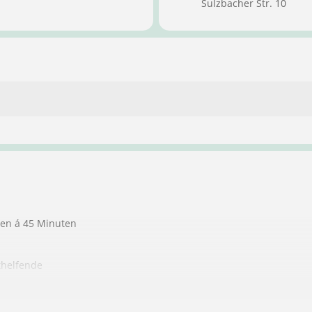
Sulzbacher Str. 10
ten á 45 Minuten
thelfende
ndere Personen