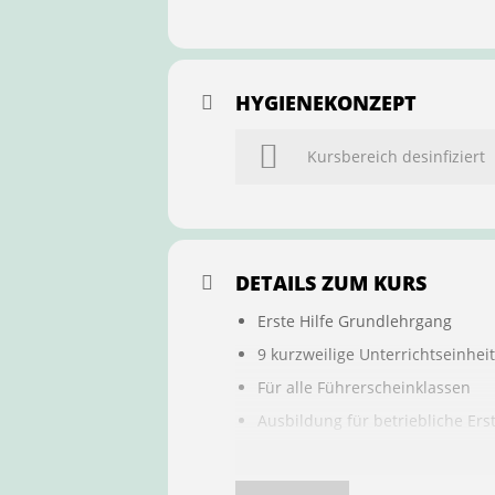
HYGIENEKONZEPT
Kursbereich desinfiziert
DETAILS ZUM KURS
Erste Hilfe Grundlehrgang
9 kurzweilige Unterrichtseinhei
Für alle Führerscheinklassen
Ausbildung für betriebliche Ers
Buchung ist übertragbar auf a