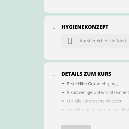
HYGIENEKONZEPT
Kursbereich desinfiziert
DETAILS ZUM KURS
Erste Hilfe Grundlehrgang
9 kurzweilige Unterrichtseinhei
Für alle Führerscheinklassen
Ausbildung für betriebliche Ers
Buchung ist übertragbar auf a