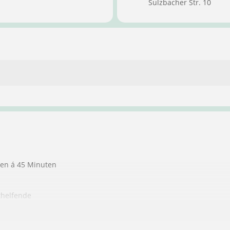
Sulzbacher Str. 10
ten á 45 Minuten
thelfende
ndere Personen