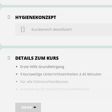
HYGIENEKONZEPT
Kursbereich desinfiziert
DETAILS ZUM KURS
Erste Hilfe Grundlehrgang
9 kurzweilige Unterrichtseinheiten á 45 Minuten
Für alle Führerscheinklassen
Ausbildung für betriebliche Ersthelfende
Buchung ist übertragbar auf andere Personen
MEHR
Bei sam kannst du direkt im Kurs auch gleich, den für d