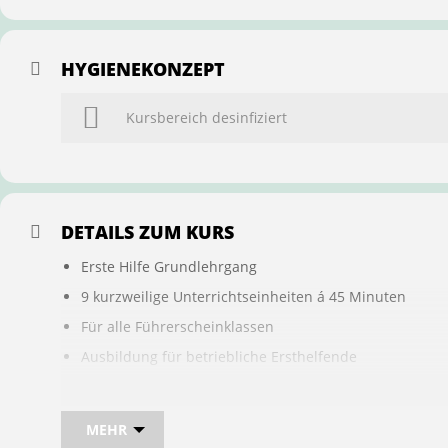
HYGIENEKONZEPT
Kursbereich desinfiziert
DETAILS ZUM KURS
Erste Hilfe Grundlehrgang
9 kurzweilige Unterrichtseinheiten á 45 Minuten
Für alle Führerscheinklassen
Ausbildung für betriebliche Ersthelfende
Buchung ist übertragbar auf andere Personen
MEHR
Bei sam kannst du direkt im Kurs auch gleich, den für d