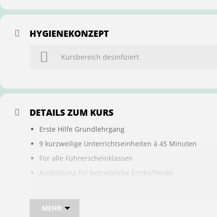
HYGIENEKONZEPT
Kursbereich desinfiziert
DETAILS ZUM KURS
Erste Hilfe Grundlehrgang
9 kurzweilige Unterrichtseinheiten á 45 Minuten
Für alle Führerscheinklassen
Ausbildung für betriebliche Ersthelfende
Buchung ist übertragbar auf andere Personen
MEHR
Bei sam kannst du direkt im Kurs auch gleich, den für d