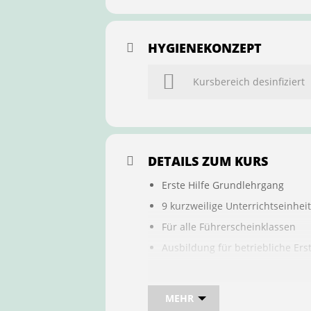
HYGIENEKONZEPT
Kursbereich desinfiziert
DETAILS ZUM KURS
Erste Hilfe Grundlehrgang
9 kurzweilige Unterrichtseinhei
Für alle Führerscheinklassen
Ausbildung für betriebliche Ers
Buchung ist übertragbar auf a
MEHR
Bei sam kannst du direkt im Kurs 