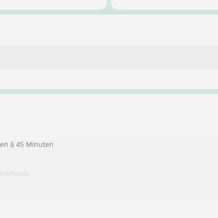
ten á 45 Minuten
thelfende
ndere Personen
auch gleich, den für die Führerscheinanmeldung erforderlichen Se