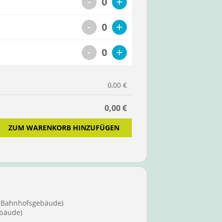
-
+
0
-
+
0
-
+
0
0,00 €
0,00 €
ZUM WARENKORB HINZUFÜGEN
 (Bahnhofsgebäude)
bäude)