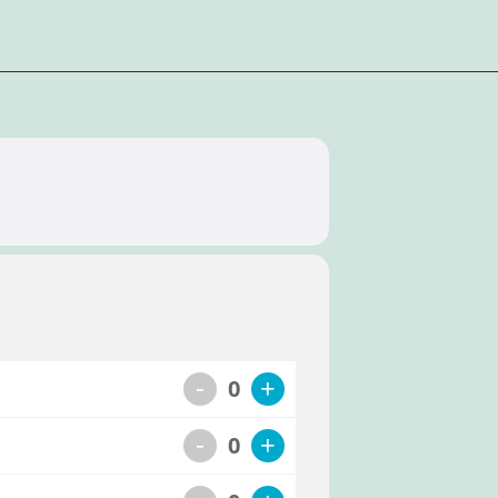
-
+
0
-
+
0