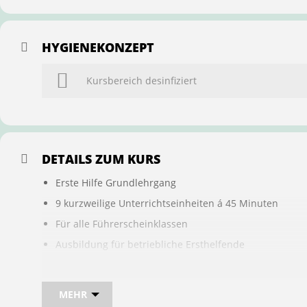
HYGIENEKONZEPT
Kursbereich desinfiziert
DETAILS ZUM KURS
Erste Hilfe Grundlehrgang
9 kurzweilige Unterrichtseinheiten á 45 Minuten
Für alle Führerscheinklassen
Ausbildung für betriebliche Ersthelfende
Buchung ist übertragbar auf andere Personen
MEHR
Bei sam kannst du direkt im Kurs auch gleich, den für d