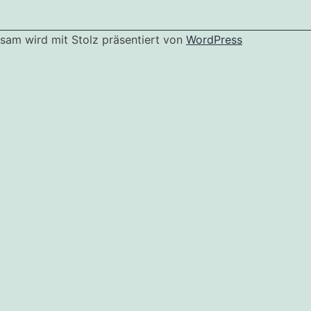
Erste Hilfe Kurs + 6 biometrische Passbilder
Nutze deinen Kurstag und lass doch gleich die erforder
deine biometrischen Passbilder gleich mitnehmen.
sam wird mit Stolz präsentiert von
WordPress
Komplettpaket
Erste Hilfe Kurs + Sehtest und + 6 biometrische Passbild
*Erste Hilfe Kurs für Betriebe. Solltest du einen Gutschein 
den Kurs “Erste Hilfe Kurs für Betriebe mit Gutschein” aus. D
Kurstag mitgebracht werden, andernfalls muss die Kursgebühr
Sollten du Selbstzahler sein, wähle bitte den Kurs “Erste Hilfe