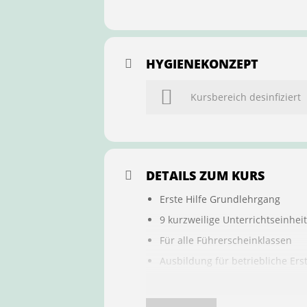
HYGIENEKONZEPT
Kursbereich desinfiziert
DETAILS ZUM KURS
Erste Hilfe Grundlehrgang
9 kurzweilige Unterrichtseinhei
Für alle Führerscheinklassen
Ausbildung für betriebliche Ers
Buchung ist übertragbar auf a