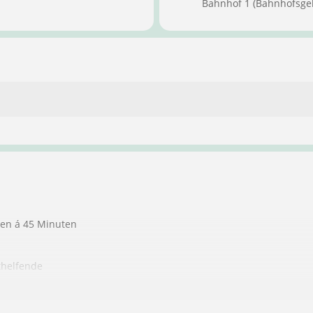
Bahnhof 1 (Bahnhofsge
ten á 45 Minuten
thelfende
ndere Personen