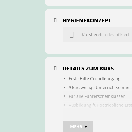
HYGIENEKONZEPT
Kursbereich desinfiziert
DETAILS ZUM KURS
Erste Hilfe Grundlehrgang
9 kurzweilige Unterrichtseinhei
Für alle Führerscheinklassen
Ausbildung für betriebliche Ers
Buchung ist übertragbar auf a
MEHR
Bei sam kannst du direkt im Kurs 