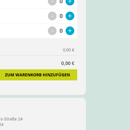
-
+
0
-
+
0
-
+
0
0,00 €
0,00 €
ZUM WARENKORB HINZUFÜGEN
ss-Straße 24
24