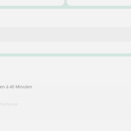
ten á 45 Minuten
thelfende
ndere Personen
auch gleich, den für die Führerscheinanmeldung erforderlichen Se