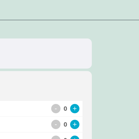
-
+
0
-
+
0