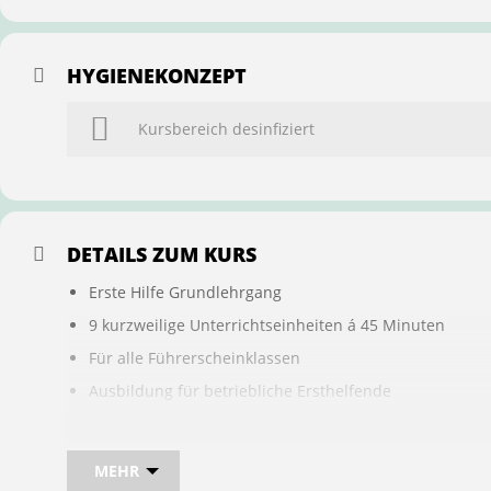
HYGIENEKONZEPT
Kursbereich desinfiziert
DETAILS ZUM KURS
Erste Hilfe Grundlehrgang
9 kurzweilige Unterrichtseinheiten á 45 Minuten
Für alle Führerscheinklassen
Ausbildung für betriebliche Ersthelfende
Buchung ist übertragbar auf andere Personen
MEHR
Bei sam kannst du direkt im Kurs auch gleich, den für d