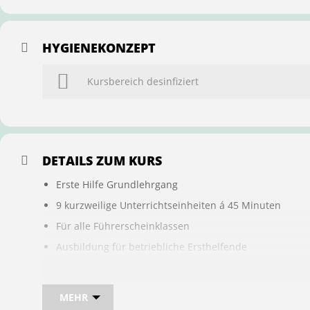
HYGIENEKONZEPT
Kursbereich desinfiziert
DETAILS ZUM KURS
Erste Hilfe Grundlehrgang
9 kurzweilige Unterrichtseinheiten á 45 Minuten
Für alle Führerscheinklassen
Ausbildung für betriebliche Ersthelfende
Buchung ist übertragbar auf andere Personen
MEHR
Bei sam kannst du direkt im Kurs auch gleich, den für d