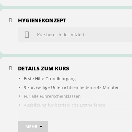
HYGIENEKONZEPT
Kursbereich desinfiziert
DETAILS ZUM KURS
Erste Hilfe Grundlehrgang
9 kurzweilige Unterrichtseinheiten á 45 Minuten
Für alle Führerscheinklassen
Ausbildung für betriebliche Ersthelfende
Buchung ist übertragbar auf andere Personen
MEHR
Bei sam kannst du direkt im Kurs auch gleich, den für d