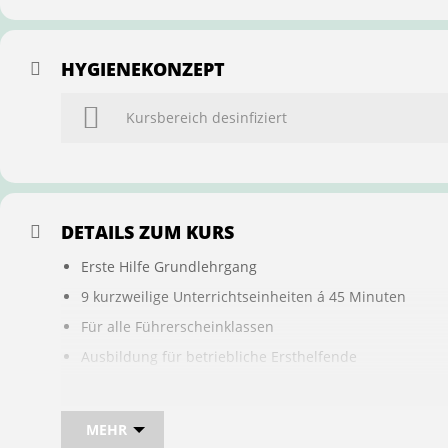
HYGIENEKONZEPT
Kursbereich desinfiziert
DETAILS ZUM KURS
Erste Hilfe Grundlehrgang
9 kurzweilige Unterrichtseinheiten á 45 Minuten
Für alle Führerscheinklassen
Ausbildung für betriebliche Ersthelfende
Buchung ist übertragbar auf andere Personen
MEHR
Bei sam kannst du direkt im Kurs auch gleich, den für d