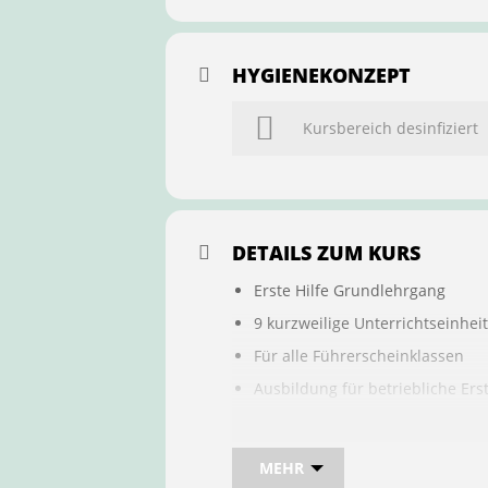
HYGIENEKONZEPT
Kursbereich desinfiziert
DETAILS ZUM KURS
Erste Hilfe Grundlehrgang
9 kurzweilige Unterrichtseinhei
Für alle Führerscheinklassen
Ausbildung für betriebliche Ers
Buchung ist übertragbar auf a
MEHR
Bei sam kannst du direkt im Kurs 