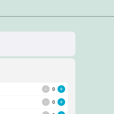
-
+
0
-
+
0