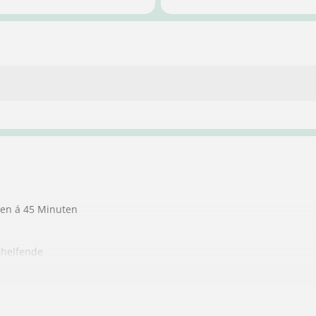
ten á 45 Minuten
thelfende
ndere Personen
auch gleich, den für die Führerscheinanmeldung erforderlichen Se