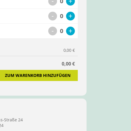
-
+
0
-
+
0
-
+
0
0,00 €
0,00 €
ZUM WARENKORB HINZUFÜGEN
ss-Straße 24
24