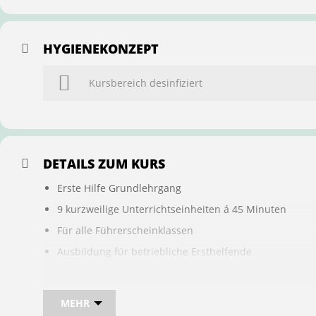
HYGIENEKONZEPT
Kursbereich desinfiziert
DETAILS ZUM KURS
Erste Hilfe Grundlehrgang
9 kurzweilige Unterrichtseinheiten á 45 Minuten
Für alle Führerscheinklassen
Ausbildung für betriebliche Ersthelfende
Buchung ist übertragbar auf andere Personen
MEHR
Bei sam kannst du direkt im Kurs auch gleich, den für d