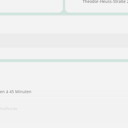
Theodor-Heuss-Straße 
ten á 45 Minuten
thelfende
ndere Personen