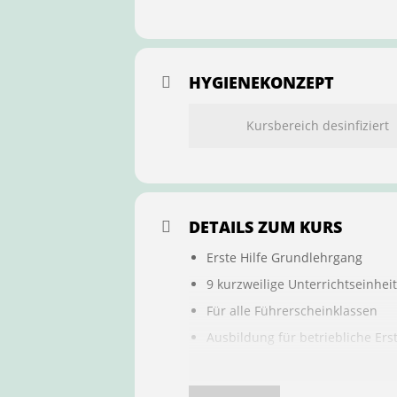
HYGIENEKONZEPT
Kursbereich desinfiziert
DETAILS ZUM KURS
Erste Hilfe Grundlehrgang
9 kurzweilige Unterrichtseinhei
Für alle Führerscheinklassen
Ausbildung für betriebliche Ers
Buchung ist übertragbar auf a