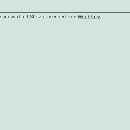
Erste Hilfe Kurs + 6 biometrische Passbilder
Nutze deinen Kurstag und lass doch gleich die erforder
deine biometrischen Passbilder gleich mitnehmen.
sam wird mit Stolz präsentiert von
WordPress
Komplettpaket
Erste Hilfe Kurs + Sehtest und + 6 biometrische Passbild
*Erste Hilfe Kurs für Betriebe. Solltest du einen Gutschein 
den Kurs “Erste Hilfe Kurs für Betriebe mit Gutschein” aus. D
Kurstag mitgebracht werden, andernfalls muss die Kursgebühr
Sollten du Selbstzahler sein, wähle bitte den Kurs “Erste Hilfe