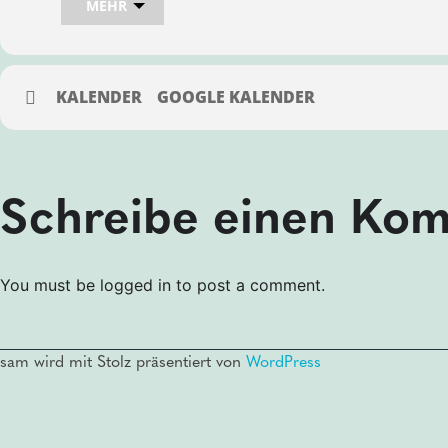
MEHR
Bei sam kannst du direkt im Kurs auch gleich, den für d
Passbilder machen lassen! Wähle das was du brauchst au
KARTENBESCHREIBUNG
KALENDER
GOOGLE KALENDER
Erste Hilfe Kurs
Dieser Kurs gilt für alle Führerscheinklassen, Erste Hilf
Ausbildung, Pilotenschein, Studium, Trainerschein, etc.
Erste Hilfe Kurs für Betriebe mit Abrechnungsbogen*
Schreibe einen Ko
Damit die Kursgebühr mit deiner Berufsgenossenschaft/
Anmeldebogen/Abrechnungsbogen im Original, gestempelt,
Erste Hilfe Kurs + Sehtest
Als Brillenträger, bring bitte deine Brille mit zum Kurs o
You must be logged in to post a comment.
gemacht werden muss.
Erste Hilfe Kurs + 6 biometrische Passbilder
Nutze deinen Kurstag und lass doch gleich die erforder
sam wird mit Stolz präsentiert von
WordPress
deine biometrischen Passbilder gleich mitnehmen.
Komplettpaket
Erste Hilfe Kurs + Sehtest und + 6 biometrische Passbild