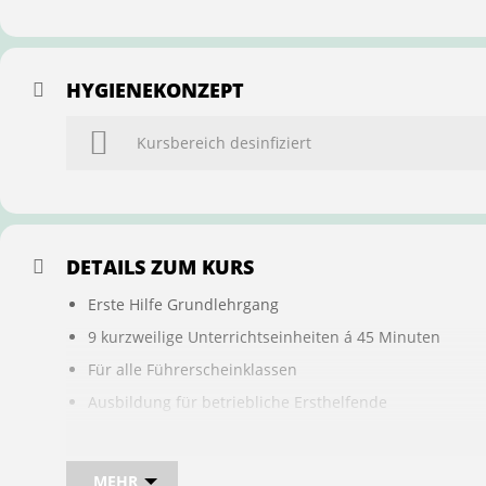
HYGIENEKONZEPT
Kursbereich desinfiziert
DETAILS ZUM KURS
Erste Hilfe Grundlehrgang
9 kurzweilige Unterrichtseinheiten á 45 Minuten
Für alle Führerscheinklassen
Ausbildung für betriebliche Ersthelfende
Buchung ist übertragbar auf andere Personen
MEHR
Bei sam kannst du direkt im Kurs auch gleich, den für d