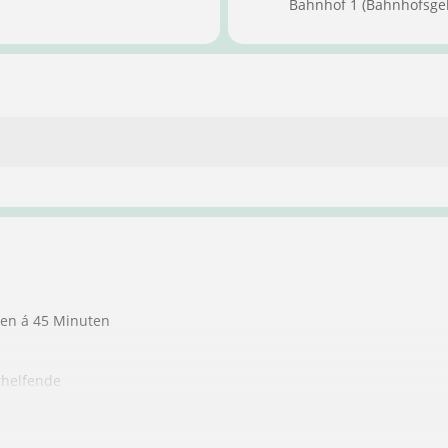
Bahnhof 1 (Bahnhofsge
ten á 45 Minuten
thelfende
ndere Personen