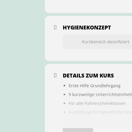
HYGIENEKONZEPT
Kursbereich desinfiziert
DETAILS ZUM KURS
Erste Hilfe Grundlehrgang
9 kurzweilige Unterrichtseinhei
Für alle Führerscheinklassen
Ausbildung für betriebliche Ers
Buchung ist übertragbar auf a