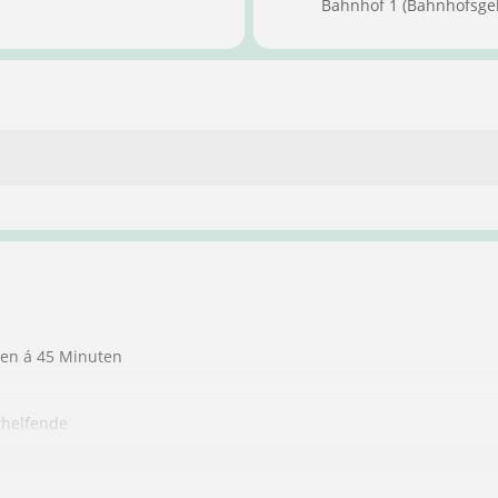
Bahnhof 1 (Bahnhofsge
ten á 45 Minuten
thelfende
ndere Personen