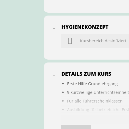
HYGIENEKONZEPT
Kursbereich desinfiziert
DETAILS ZUM KURS
Erste Hilfe Grundlehrgang
9 kurzweilige Unterrichtseinhei
Für alle Führerscheinklassen
Ausbildung für betriebliche Ers
Buchung ist übertragbar auf a