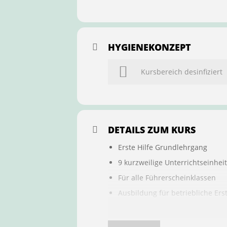
HYGIENEKONZEPT
Kursbereich desinfiziert
DETAILS ZUM KURS
Erste Hilfe Grundlehrgang
9 kurzweilige Unterrichtseinhei
Für alle Führerscheinklassen
Ausbildung für betriebliche Ers
Buchung ist übertragbar auf a