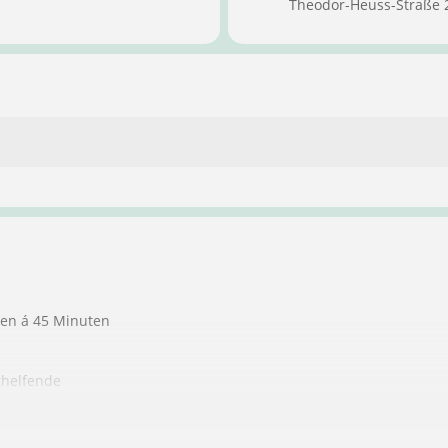
Theodor-Heuss-Straße 
ten á 45 Minuten
thelfende
ndere Personen