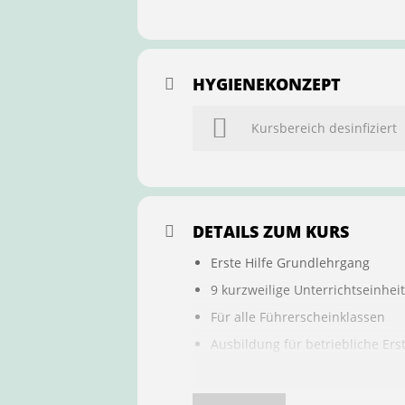
HYGIENEKONZEPT
Kursbereich desinfiziert
DETAILS ZUM KURS
Erste Hilfe Grundlehrgang
9 kurzweilige Unterrichtseinhei
Für alle Führerscheinklassen
Ausbildung für betriebliche Ers
Buchung ist übertragbar auf a