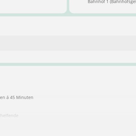
Bahnhof 1 (Bahnhofsge
ten á 45 Minuten
thelfende
ndere Personen