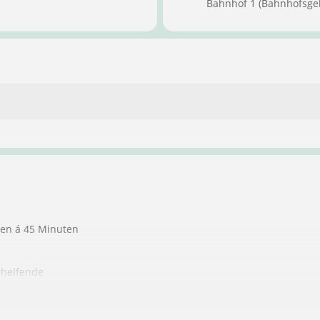
Bahnhof 1 (Bahnhofsge
ten á 45 Minuten
thelfende
ndere Personen