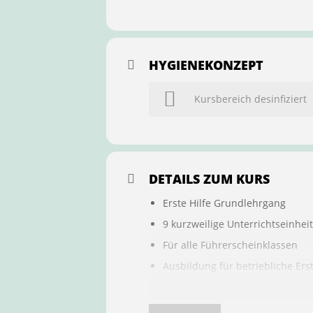
HYGIENEKONZEPT
Kursbereich desinfiziert
DETAILS ZUM KURS
Erste Hilfe Grundlehrgang
9 kurzweilige Unterrichtseinhei
Für alle Führerscheinklassen
Ausbildung für betriebliche Ers
Buchung ist übertragbar auf a