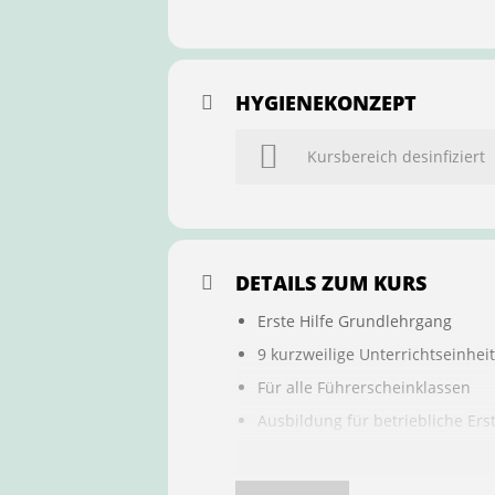
HYGIENEKONZEPT
Kursbereich desinfiziert
DETAILS ZUM KURS
Erste Hilfe Grundlehrgang
9 kurzweilige Unterrichtseinhei
Für alle Führerscheinklassen
Ausbildung für betriebliche Ers
Buchung ist übertragbar auf a