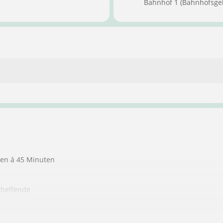
Bahnhof 1 (Bahnhofsge
ten á 45 Minuten
thelfende
ndere Personen