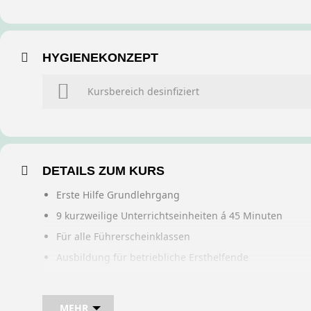
HYGIENEKONZEPT
Kursbereich desinfiziert
DETAILS ZUM KURS
Erste Hilfe Grundlehrgang
9 kurzweilige Unterrichtseinheiten á 45 Minuten
Für alle Führerscheinklassen
Ausbildung für betriebliche Ersthelfende
Buchung ist übertragbar auf andere Personen
MEHR
Bei sam kannst du direkt im Kurs auch gleich, den für d