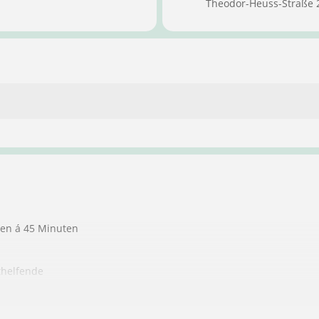
Theodor-Heuss-Straße 
ten á 45 Minuten
thelfende
ndere Personen