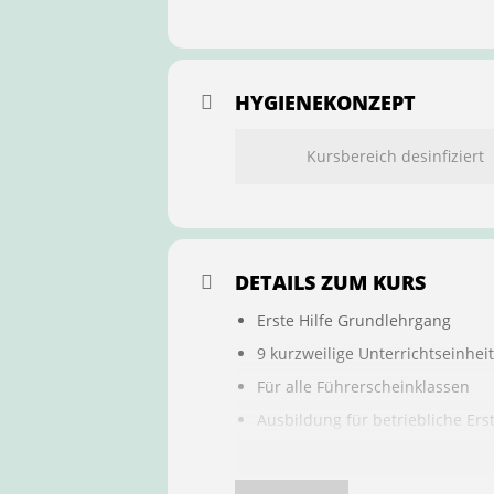
HYGIENEKONZEPT
Kursbereich desinfiziert
DETAILS ZUM KURS
Erste Hilfe Grundlehrgang
9 kurzweilige Unterrichtseinhei
Für alle Führerscheinklassen
Ausbildung für betriebliche Ers
Buchung ist übertragbar auf a