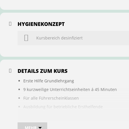
HYGIENEKONZEPT
Kursbereich desinfiziert
DETAILS ZUM KURS
Erste Hilfe Grundlehrgang
9 kurzweilige Unterrichtseinheiten á 45 Minuten
Für alle Führerscheinklassen
Ausbildung für betriebliche Ersthelfende
Buchung ist übertragbar auf andere Personen
MEHR
Bei sam kannst du direkt im Kurs auch gleich, den für d