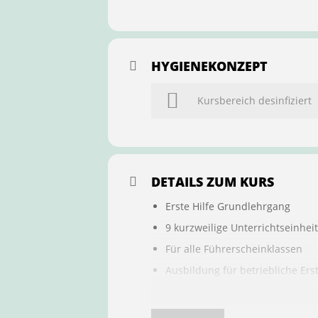
HYGIENEKONZEPT
Kursbereich desinfiziert
DETAILS ZUM KURS
Erste Hilfe Grundlehrgang
9 kurzweilige Unterrichtseinhei
Für alle Führerscheinklassen
Ausbildung für betriebliche Ers
Buchung ist übertragbar auf a