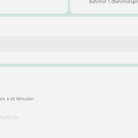
Bahnhof 1 (Bahnhofsge
ten á 45 Minuten
thelfende
ndere Personen