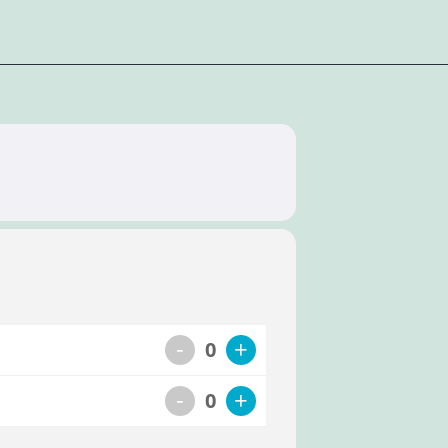
-
+
0
-
+
0