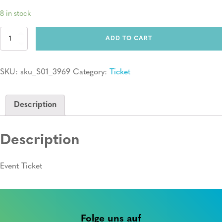
8 in stock
Ticket:
ADD TO CART
Erste
Hilfe
Kurs
SKU:
sku_S01_3969
Category:
Ticket
quantity
Description
Description
Event Ticket
Folge uns auf