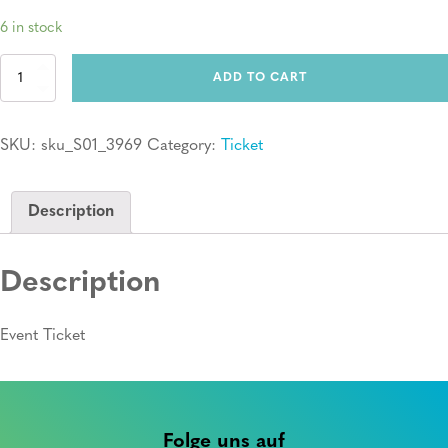
6 in stock
Ticket:
ADD TO CART
Erste
Hilfe
Kurs
SKU:
sku_S01_3969
Category:
Ticket
quantity
Description
Description
Event Ticket
Folge uns auf